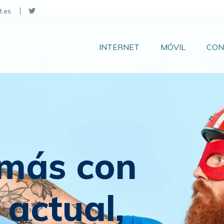
t.es
INTERNET
MÓVIL
CON
 más con
 actual,