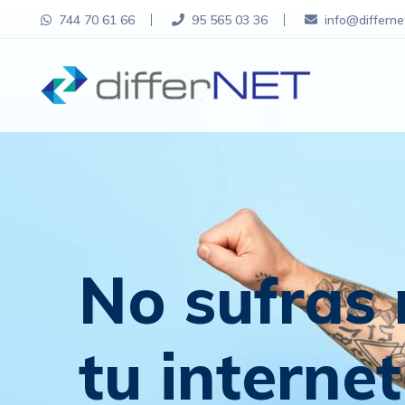
744 70 61 66
95 565 03 36
info@differne
No sufras
tu internet